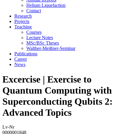
Helium Liquefaction
Contact
Research
Projects
Teaching
Courses
Lecture Notes
MSc/BSc Theses
Walther-Meißner-Seminar
Publications
Career
News
Excercise | Exercise to
Quantum Computing with
Superconducting Qubits 2:
Advanced Topics
Lv-Nr
0000001848