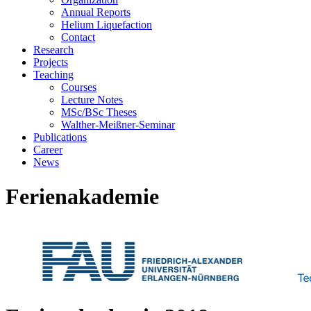
Annual Reports
Helium Liquefaction
Contact
Research
Projects
Teaching
Courses
Lecture Notes
MSc/BSc Theses
Walther-Meißner-Seminar
Publications
Career
News
Ferienakademie