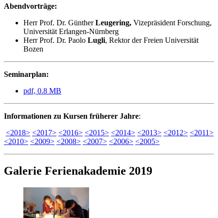
Abendvorträge:
Herr Prof. Dr. Günther
Leugering,
Vizepräsident Forschung,
Universität Erlangen-Nürnberg
Herr Prof. Dr. Paolo
Lugli
, Rektor der Freien Universität
Bozen
Seminarplan:
pdf, 0.8 MB
Informationen zu Kursen früherer Jahre
:
<2018>
<2017>
<2016>
<2015>
<2014>
<2013>
<2012>
<2011>
<2010>
<2009>
<2008>
<2007>
<2006>
<2005>
Galerie Ferienakademie 2019